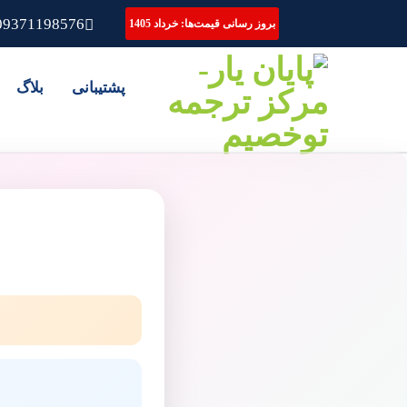
09371198576
بروز رسانی قیمت‌ها: خرداد 1405
پشتیبانی
بلاگ