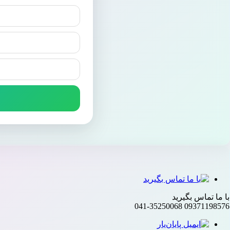
با ما تماس بگیرید
041-35250068
09371198576