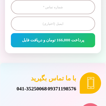
پرداخت 166,000 تومان و دریافت فایل
با ما تماس بگیرید
041-35250068
09371198576