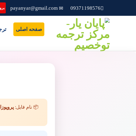
payanyar@gmail.com
09371198576
بروز
صفحه اصلی
ترج
📦 نام فایل:
پروپوزا