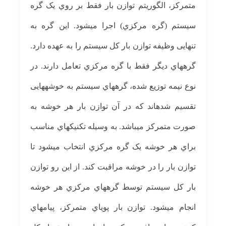
متمرکز، الگوریتم توازن بار فقط بر روي یک گره
سيستم (گره مرکزي) اجرا می­شود. این گره به
تنهایی وظيفه توازن بار کل سيستم را به عهده دارد.
گرههاي دیگر فقط با گره مرکزي تعامل دارند. در
نوع نيمه توزیع شده، گرههاي سيستم به خوشه­هایی
تقسيم شده­اند که در آن توازن بار هر خوشه به
صورت متمرکز می­باشد. به وسيله تکنيکهاي مناسب
براي هر خوشه یک گره مرکزي انتخاب می­شود تا
توازن بار را در خوشه مراقبت کند. از این رو توازن
بار کل سيستم توسط گرههاي مرکزي هر خوشه
انجام می­شود. توازن بار پویاي متمرکز، پيامهاي