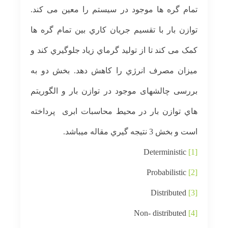
ﺗﻤﺎم ﮔﺮه ﻫﺎ ﻣﻮﺟﻮد
در ﺳﯿﺴﺘﻢ را ﻣﻌﯿﻦ ﻣﯽ ﮐﻨﺪ.
ﺗﻮازن ﺑﺎر ﺑﺎ ﺗﻘﺴﯿﻢ ﺟﺮﯾﺎن کاري ﺑﯿﻦ ﺗﻤﺎم ﮔﺮه ﻫﺎ
ﮐﻤﮏ ﻣﯽ ﮐﻨﺪ ﺗﺎ از ﺗﻮﻟﯿﺪ ﮔﺮﻣﺎي
زﯾﺎد ﺟﻠﻮﮔﯿﺮي ﮐﻨﺪ و
ﻣﯿﺰان ﻣﺼﺮف اﻧﺮژي را ﮐﺎﻫﺶ دﻫﺪ.
بخش دو به
بررسی چالشهای موجود در توازن بار و اﻟﮕﻮرﯾﺘﻢ
ﻫﺎي ﺗﻮازن ﺑﺎر در محیط محاسبات ابری پرداخته
است و ﺑﺨﺶ
3 ﻧﺘﯿﺠﻪ ﮔﯿﺮي ﻣﻘﺎﻟﻪ می­باشد.
Deterministic
[1]
Probabilistic
[2]
Distributed
[3]
Non- distributed
[4]