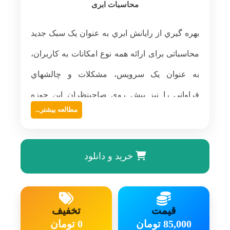
محاسبات ابری
بهره ­گيري از رایانش ابري ﺑﻪ ﻋﻨﻮان ﯾﮏ ﺳﺒﮏ ﺟﺪﯾﺪ
ﻣﺤﺎﺳﺒﺎﺗﯽ برای ارائه همه نوع امکانات به کاربران،
به عنوان یک سرویس، مشکلات و چالشهاي
فراوانی را نیز پيش روي صاحبنظران این حوزه
مطالعه بیشتر...
قرار داده است، که می­توان به مواردي نظير، توازن
بار، امنيت، قابليت اطمينان و قابليت حمل داده­ها
خرید و دانلود
اشاره کرد. ﻣﺤﺎﺳﺒﺎت اﺑﺮي از ﺗﻮازن ﺑﺎر ﺑﻪ ﻋﻨﻮان
ﯾﮏ روش ‫اﺳﺘﻔﺎده ﻣﯽ ﮐﻨﺪ ﺗﺎ ﺗﻤﺎم ﮔﺮه ﻫﺎ در ﺳﯿﺴﺘﻢ
ﺗﻘﺮﯾﺒﺎ ﺑﻪ ﯾﮏ ﻣﯿﺰان فعال ﺑﺎﺷﻨﺪ و ﺑﺎﻋﺚ اﻓﺰاﯾﺶ
قیمت
تخفیف
ﭘﺎﺳﺦ­دﻫﯽ ﺳﯿﺴﺘﻢ ﺑﻪ ﮐﺎرﺑﺮان شود. ‫. با توجه به
85,000 تومان
0 تومان