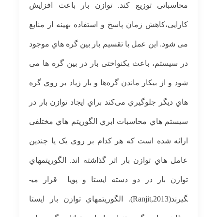
ﻣﺤﺎﺳﺒﺎﺗﯽ ﺗﻮزﯾﻊ ﮐﻨﺪ. ﺗﻮازن ﺑﺎر ﺑﺎﻋﺚ اﻓﺰاﯾﺶ
ﮐﺎراﯾﯽ،ﮐﺎﻫﺶ زﻣﺎن ﭘﺎﺳﺦ و اﺳﺘﻔﺎده ﺑﻬﯿﻨﻪ از ﻣﻨﺎﺑﻊ
ﻣﯽ ﺷﻮد. اﯾﻦ ﻋﻤﻞ ﺑﺎ ﺗﻘﺴﯿﻢ ﺑﺎر ﺑﯿﻦ ﮔﺮه ﻫﺎي ﻣﻮﺟﻮد
در ﺳﯿﺴﺘﻢ، ﺑﺎﻋﺚ یکنواﺧﺘﯽ ﺑﺎر در ﺑﯿﻦ ﮔﺮه ﻫﺎ ﻣﯽ
ﺷﻮد و از ﺑﯿﮑﺎر ﻣﺎﻧﺪن ﮔﺮه­ﻫﺎ و ﺑﺎر زﯾﺎد ﺑﺮ روي ﮔﺮه
ﻫﺎي دﯾﮕﺮ ﺟﻠﻮﮔﯿﺮي ﻣﯽ­ﮐﻨﺪ ﺑﺮاي اﯾﺠﺎد ﺗﻮازن ﺑﺎر در
ﺳﯿﺴﺘﻢ ﻫﺎي ﻣﺤﺎﺳﺒﺎت اﺑﺮي اﻟﮕﻮرﯾﺘﻢ ﻫﺎي ﻣﺨﺘﻠﻔﯽ
اراﺋﻪ ﺷﺪه اﺳﺖ ﮐﻪ ﻫﺮ ﮐﺪام ﺑﺮ روي ﯾﮏ ﯾﺎ ﭼﻨﺪﯾﻦ
ﻋﺎﻣﻞ ﻫﺎي ﺗﻮازن ﺑﺎر اﺛﺮ ﮔﺬاﺷﺘﻪ اﻧﺪ. الگوریتمهاي
توازن بار در دو دسته ایستا و پویا قرار می­
گيرند(Ranjit,2013). الگوریتمهاي توازن بار ایستا