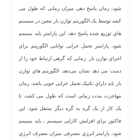
ﺷﻮد.
زﻣﺎن ﭘﺎﺳﺦ دﻫﯽ ﻣﯿﺰان زﻣﺎﻧﯽ ﮐﻪ ﻃﻮل ﻣﯽ
ﮐﺸﺪ ﺗﻮﺳﻂ ﯾﮏ اﻟﮕﻮرﯾﺘﻢ ﺗﻮازن ﺑﺎر ﻣﻌﯿﻦ در ﺳﯿﺴﺘﻢ
ﻫﺎي ﺗﻮزﯾﻊ ﺷﺪه
ﭘﺎﺳﺦ دﻫﺪ. اﯾﻦ ﭘﺎراﻣﺘﺮ ﺑﺎﯾﺪ ﻣﯿﻨﯿﻤﻢ
ﺷﻮد. پارامتر ﺗﺤﻤﻞ ﺧﺮاﺑﯽ ﺗﻮاﻧﺎﯾﯽ اﻟﮕﻮرﯾﺘﻢ ﺑﺮاي
اﺟﺮاي ﺗﻮازن ﺑﺎر زﻣﺎﻧﯽ ﮐﻪ ﮔﺮﻫﯽ ارﺗﺒﺎط ﺧﻮد را از
دﺳﺖ ﻣﯽ دﻫﺪ ﻧﺸﺎن
ﻣﯽدﻫﺪ. اﻟﮕﻮرﯾﺘﻢ ﻫﺎي ﺗﻮازن
ﺑﺎر ﺑﺎﯾﺪ داراي ﺗﮑﻨﯿﮏ ﺗﺤﻤﻞ
ﺧﺮاﺑﯽ ﺧﻮﺑﯽ ﺑﺎﺷﺪ.
زﻣﺎن
ﻣﻬﺎﺟﺮت ﻣﺪت زﻣﺎﻧﯽ است ﮐﻪ ﻃﻮل ﻣﯽ ﮐﺸﺪ، ﺗﺎ
ﯾﮏ ﮐﺎر از ﯾﮏ ﮔﺮه ﺑﻪ ﮔﺮه دﯾﮕﺮ ﻣﻨﺘﻘﻞ ﺷﻮد. اﯾﻦ
ﻓﺎﮐﺘﻮر ﺑﺮاي اﻓﺰاﯾﺶ ﮐﺎراﯾﯽ سیستم ، ﺑﺎﯾﺪ ﻣﯿﻨﯿﻤﻢ
ﺷﻮد.
پارامتر اﻧﺮﮋي ﻣﺼﺮﻓﯽ ﻣﯿﺰان ﻣﺼﺮف اﻧﺮژي