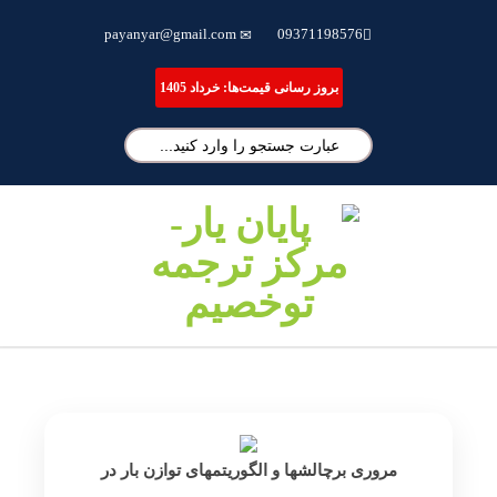
ترجمه تخصصی مقاله، انجام پایان نامه و شبیه سازی مقالات علمی
payanyar@gmail.com
09371198576
بروز رسانی قیمت‌ها: خرداد 1405
مروری برچالشها و الگوریتمهای توازن بار در