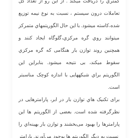
کمتري را دریافت می­کند . از این رو از تعداد کل
تعاملات درون سيستم ، نسبت به نوع نيمه توزیع
شده،کاسته می­شود. با این حال الگوریتمهاي متمرکز
می­توانند روي گره مرکزي،گلوگاه ایجاد کنند و
همچنين روند توازن بار هنگامی که گره مرکزي
سقوط می­کند، بی نتيجه می­شود. بنابراین این
الگوریتم براي شبکه­هایی با اندازه کوچک مناسب­تر
است.
برای ﺗﮑﻨﯿﮏ ﻫﺎي ﺗﻮازن ﺑﺎر در اﺑﺮ، ﭘﺎراﻣﺘﺮﻫﺎﯾﯽ در
ﻧﻈﺮگرفته شده است. ﺑﻌﻀﯽ از اﻟﮕﻮرﯾﺘﻢ ﻫﺎ اﯾﻦ
ﭘﺎراﻣﺘﺮﻫﺎ را ﺑﻬﺒﻮد ﻣﯽ­بخشند و ﺗﻮازن ﺑﺎر ﺑﻬﯿﻨﻪ­اي را
ﻧﺴﺒﺖ ﺑﻪ دﯾﮕﺮ اﻟﮕﻮرﯾﺘﻢ ﻫﺎ ﺑﻮﺟﻮد ﻣﯽ­آورﻧﺪ. پارامتر