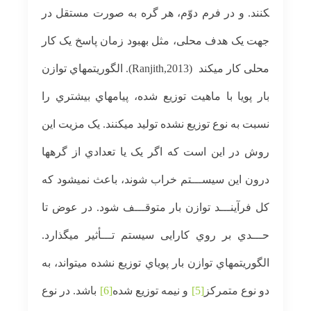
کنند. و در فرم دوّم، هر گره به صورت مستقل در
جهت یک هدف محلی، مثل بهبود زمان پاسخ یک کار
محلی کار می­کند
(Ranjith,2013). الگوریتمهاي توازن
بار پویا با ماهيت توزیع شده، پيامهاي بيشتري را
نسبت به نوع توزیع نشده توليد می­کنند. یک مزیت این
روش در این است که اگر یک یا تعدادي از گرهها
درون این سيســـتم خراب شوند، باعث نمی­شود که
کل فرآینـــد توازن بار متوقـــف شود. در عوض تا
حـــدي بر روي کارایی سيستم تـــأثير می­گذارد.
الگوریتمهاي توازن بار پویاي توزیع نشده می­تواند، به
دو نوع متمرکز
[5]
و نيمه توزیع شده
[6]
باشد. در نوع