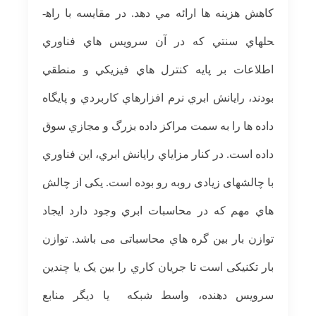
كاهش هزينه ها ارائه مي دهد. در مقايسه با راه­
حلهاي سنتي كه در آن سرويس هاي فناوري
اطلاعات بر پايه كنترل هاي فيزيكي و منطقي
بودند، رايانش ابري نرم افزارهاي كاربردي و پايگاه
داده ها را به سمت مراكز داده بزرگ و مجازي سوق
داده است. در كنار مزاياي رايانش ابري، اين فناوري
با چالشهای زیادی روبه رو بوده است. یکی از ﭼﺎﻟﺶ
ﻫﺎي ﻣﻬﻢ ﮐﻪ در ﻣﺤﺎﺳﺒﺎت اﺑﺮي وﺟﻮد دارد اﯾﺠﺎد
ﺗﻮازن ﺑﺎر ﺑﯿﻦ ﮔﺮه ﻫﺎي ﻣﺤﺎﺳﺒﺎﺗﯽ ﻣﯽ ﺑﺎﺷﺪ. ﺗﻮازن
ﺑﺎر ﺗﮑﻨﯿﮑﯽ اﺳﺖ ﺗﺎ ﺟﺮﯾﺎن ﮐﺎري را ﺑﯿﻦ ﯾﮏ ﯾﺎ ﭼﻨﺪﯾﻦ
ﺳﺮوﯾﺲ دﻫﻨﺪه، واﺳﻂ ﺷﺒﮑﻪ ﯾﺎ دﯾﮕﺮ مناﺑﻊ