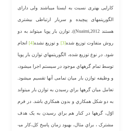
کارایی بهتری نسبت به ایستا می­باشند ولی دارای
الگوریتمهای پیچیده و سربار ارتباطی بیشتری
هستند Nuaimi,2012)). توازن بار پویا می­تواند به دو
روش متفاوت توزیع شده
[3]
و توزیع نشده
[4]
انجام
شود. در نوع توزیع شده، الگوریتمهاي توازن بار پویا
توسط تمام گرههاي موجود در سيستم اجرا می­شود،
و وظيفه توازن بار ميان تمامی آنها تقسيم می­شود.
تعامل ميان گرهها براي رسيدن به توازن بار می­تواند
به دو شکل همکاري و بدون همکاري باشد. در فرم
اوّل، گرهها در کنار هم براي رسيدن به یک هدف
مشترک ، براي مثال، بهبود زمان پاسخ کل،کار می­