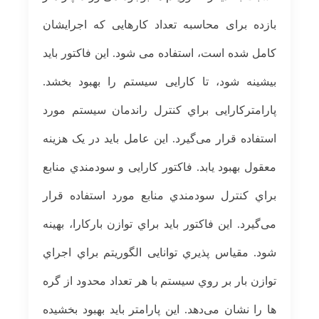
ﺑﺎزده برای ﻣﺤﺎﺳﺒﻪ ﺗﻌﺪاد ﮐﺎرﻫﺎﯾﯽ ﮐﻪ اﺟﺮاﯾﺸﺎن
ﮐﺎﻣﻞ
ﺷﺪه اﺳﺖ، اﺳﺘﻔﺎده ﻣﯽ ﺷﻮد. اﯾﻦ ﻓﺎﮐﺘﻮر ﺑﺎﯾﺪ
ﺑﯿﺸﯿﻨﻪ ﺷﻮد، تا ﮐﺎراﯾﯽ ﺳﯿﺴﺘﻢ را ﺑﻬﺒﻮد ﺑﺨﺸﺪ.
پارامترکارایی ﺑﺮاي ﮐﻨﺘﺮل راﻧﺪﻣﺎن ﺳﯿﺴﺘﻢ ﻣﻮرد
اﺳﺘﻔﺎده ﻗﺮار می­ﮔﯿﺮد. اﯾﻦ ﻋﺎﻣﻞ ﺑﺎﯾﺪ در ﯾﮏ ﻫﺰﯾﻨﻪ
ﻣﻌﻘﻮل ﺑﻬﺒﻮد ﯾﺎﺑﺪ. فاکتور ﮐﺎراﯾﯽ و ﺳﻮدﻣﻨﺪي ﻣﻨﺎﺑﻊ
ﺑﺮاي ﮐﻨﺘﺮل ﺳﻮدﻣﻨﺪي ﻣﻨﺎﺑﻊ
ﻣﻮرد اﺳﺘﻔﺎده ﻗﺮار
ﻣﯽ­ﮔﯿﺮد. اﯾﻦ ﻓﺎﮐﺘﻮر ﺑﺎﯾﺪ ﺑﺮاي ﺗﻮازن ﺑﺎرکارا، بهینه
شود. ﻣﻘﯿﺎس ﭘﺬﯾﺮي ﺗﻮاﻧﺎﯾﯽ اﻟﮕﻮرﯾﺘﻢ ﺑﺮاي اﺟﺮاي
ﺗﻮازن ﺑﺎر ﺑﺮ روي ﺳﯿﺴﺘﻢ ﺑﺎ ﻫﺮ ﺗﻌﺪاد ﻣﺤﺪود از ﮔﺮه
ﻫﺎ را ﻧﺸﺎن ﻣﯽ­دﻫﺪ. اﯾﻦ ﭘﺎراﻣﺘﺮ ﺑﺎﯾﺪ ﺑﻬﺒﻮد ﺑﺨﺸﯿﺪه