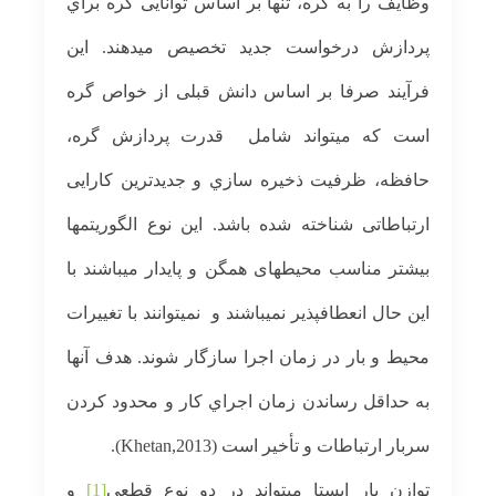
وظایف را به گره، تنها بر اساس توانایی گره براي
پردازش درخواست جدید تخصيص می­دهند. این
فرآیند صرفا بر اساس دانش قبلی از خواص گره
است که میتواند شامل قدرت پردازش گره،
حافظه، ظرفيت ذخيره سازي و جدیدترین کارایی
ارتباطاتی شناخته شده باشد. این نوع الگوریتمها
بیشتر مناسب محیطهای همگن و پایدار می­باشند با
این حال انعطاف­پذیر نمی­باشند و نمی­توانند با تغییرات
محیط و بار در زمان اجرا سازگار شوند. هدف آنها
به حداقل رساندن زمان اجراي کار و محدود کردن
سربار ارتباطات و تأخير است (Khetan,2013).
توازن بار ایستا میتواند در دو نوع قطعی
[1]
و