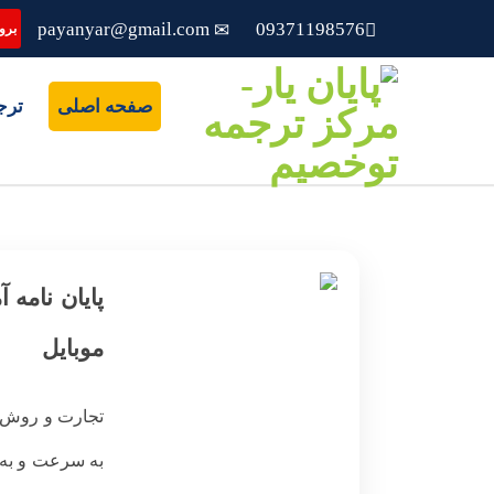
payanyar@gmail.com
09371198576
بروز
صفحه اصلی
ترج
پایان نامه
موبایل
تجارت و روش ها
به سرعت و به 