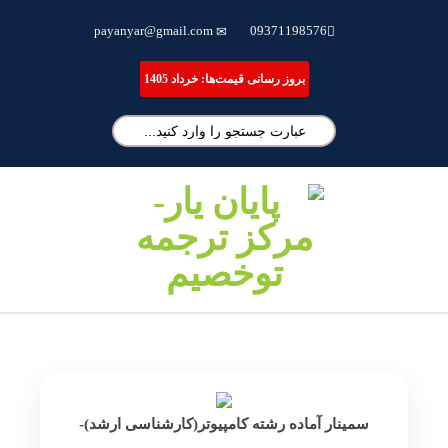
ترجمه تخصصی مقاله، انجام پایان نامه و شبیه سازی مقالات علمی
payanyar@gmail.com
09371198576
بروز رسانی قیمت‌ها: خرداد 1405
سمینار آماده رشته کامپیوتر(کارشناسی ارشد)-