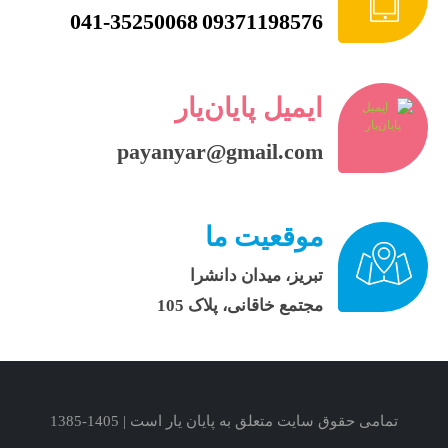
041-35250068
09371198576
ایمیل پایان‌یار
payanyar@gmail.com
موقعیت ما
تبریز، میدان دانشرا
مجتمع خاقانی، پلاک 105
تمامی حقوق سایت متعلق به پایان یار است | 1405-1385