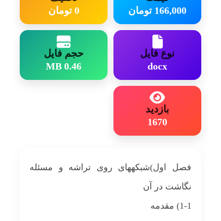
معماری های ارتباطی مقیاس پذیر و با قابلیت
166,000 تومان
0 تومان
گسترش و کارایی بالا....
نوع فایل
حجم فایل
0.46 MB
docx
بازدید
1670
فصل اول)شبکه‎های روی تراشه و مسئله
نگاشت در آن
1-1) مقدمه