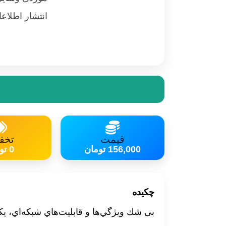
انتشار اطلاع
حداکثر رساند
قیمت
تخف
156,000 تومان
0 تومان
چکیده
بی شك ويژگي‌ها و قابليت‌هاي شبكه‌اي، 