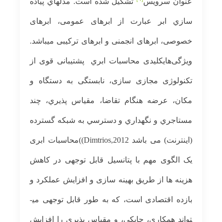
عنوان سرویس
تشکیل شده است. مدلهاي پياده
سازي ابر عبارت از ابرهای عمومی‏، ابرهای
خصوصی‏، ابرهای انجمنی و ابرهای ترکیبی می­باشد.
ویژگی‌های‏کلیدی محاسبات ابري پشتیبانی قوی از
تکنولوژی مجازی سازی، نابستگی به دستگاه‏ و
‏مکان، عرضه هنگام تقاضا، مقياس پذيري، چند
مستاجري و نگهداري و دسترسي به شبكه گسترده
(اينترنت) می باشد
Dimtrios,2012))
محاسبات ابری
یک الگوی مهم با پتانسیل قابل توجهی در کاهش
هزینه ها از طریق بهینه سازی و افزایش عملکرد و
بازده اقتصادی است، که به طور قابل توجهی می­
تواند همکاری، چابکی، و مقیاس پذیری را افزایش