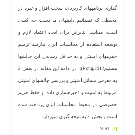
گذاری برنامه­های کاربردی، سخت افزار و غیره در
محیطی که نمی­دانیم داد­ه­های ما دست چه کسی
است، می­باشد. بنابراین برای ایجاد اعتماد لازم و
توسعه استفاده از محاسبات ابری نیازمند ترمیم
حفره­های امنیتی و به حداقل رساندن این چالشها
هستیم
Rong,2012)).
در ادامه این مقاله در بخش 2
به معرفی مسائل امنیتی و بررسی چالشهای امنیتی
مربوط به امنیت و ذخیره­سازی داده و حفظ حریم
خصوصی در محیط محاسبات ابری پرداخته شده
است و بخش 3 به نتیجه گیری می­پردازد.
NIST
[1]