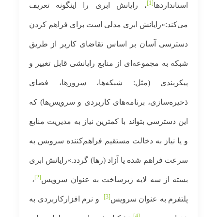
[1]
استانداردها
، رایانش ابری را اینگونه تعریف
می‌کند:«رایانش ابری مدلی است برای فراهم كردن
دسترسی آسان بر اساس تقاضای كاربر از طريق
شبكه به مجموعه‌ای از منابع رایانشی قابل تغيير و
پیکربندی (مثل: شبکه‌ها، سرورها، فضای
ذخیره‌سازی، برنامه‌های کاربردی و سرویس‌ها) که
اين دسترسي بتواند با کمترین نياز به مديريت منابع
و یا نیاز به دخالت مستقيم فراهم‌کننده سرویس‏ به
سرعت فراهم شده یا آزاد (رها) گردد.»رایانش ابری
[2]
بسته از سه لایه زیرساخت به عنوان سرویس
،
[3]
پلتفرم به عنوان سرویس
و نرم افزارکاربردی به
[4]