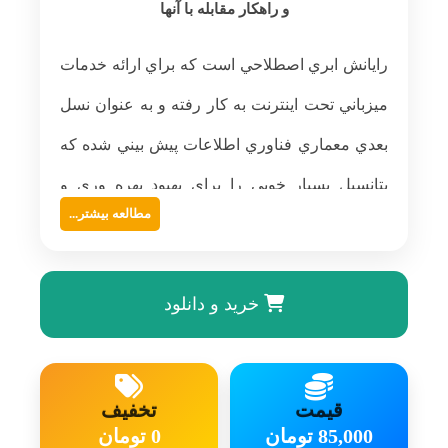
و راهکار مقابله با آنها
رايانش ابري اصطلاحي است كه براي ارائه خدمات
ميزباني تحت اينترنت به كار رفته و به عنوان نسل
بعدي معماري فناوري اطلاعات پيش بيني شده كه
پتانسيل بسيار خوبي را براي بهبود بهره وري و
مطالعه بیشتر...
حلهاي سنتي كه در آن سرويس هاي فناوري
خرید و دانلود
اطلاعات بر پايه كنترل هاي فيزيكي و منطقي
بودند، رايانش ابري نرم افزارهاي كاربردي و پايگاه
داده ها را به سمت مراكز داده بزرگ و مجازي سوق
قیمت
تخفیف
داده است. در كنار مزاياي رايانش ابري، اين فناوري
85,000 تومان
0 تومان